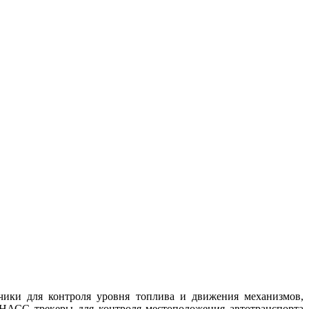
чики для контроля уровня топлива и движения механизмов,
НАСС трекеры для контроля местоположения автотранспорта