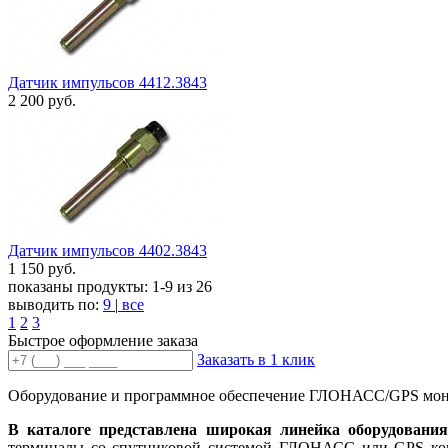
Датчик импульсов 4412.3843
2 200
руб.
Датчик импульсов 4402.3843
1 150
руб.
показаны продукты:
1-9
из
26
выводить по:
9
|
все
1
2
3
Быстрое оформление заказа
Заказать в 1 клик
Оборудование и программное обеспечение ГЛОНАСС/GPS мо
В каталоге представлена широкая линейка оборудовани
терминалы со спутниковой системой ГЛОНАСС или GPS конт