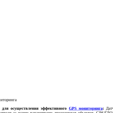
ниторинга
я для осуществления эффективного
GPS мониторинга
:
Дат
роля за всеми параметрами движущихся объектов, GPS/ГЛО